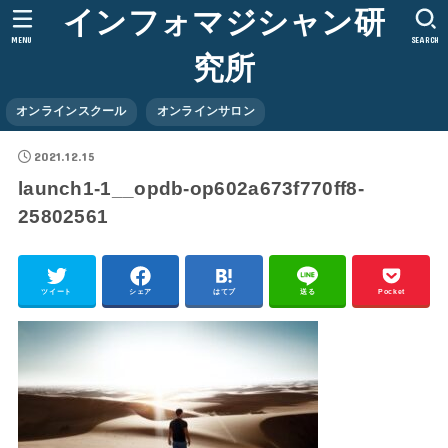
インフォマジシャン研
MENU
SEARCH
究所
オンラインスクール
オンラインサロン
2021.12.15
launch1-1__opdb-op602a673f770ff8-
25802561
ツイート
シェア
はてブ
送る
Pocket