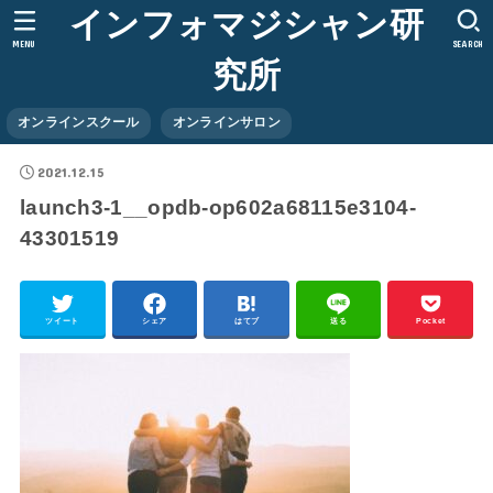
インフォマジシャン研
MENU
SEARCH
究所
オンラインスクール
オンラインサロン
2021.12.15
launch3-1__opdb-op602a68115e3104-
43301519
ツイート
シェア
はてブ
送る
Pocket