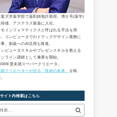
千葉大学薬学部で薬剤師免許取得、博士号(薬学)
取得後、アステラス製薬に入社。
ケモインフォマティクスと呼ばれる手法を用
い、コンピュータでのドラッグデザイン業務に
従事。創薬へのAI活用も推進。
コンピュータスキルやプレゼンスキルを教える
オンライン講師として兼業を開始。
2006年度未踏スーパークリエータ。
未踏クリエーターが語る「技術の未来」
を執
筆。
サイト内検索はこちら