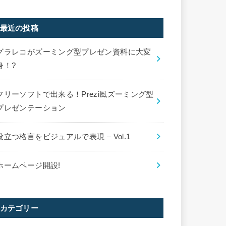
最近の投稿
グラレコがズーミング型プレゼン資料に大変
身！?
フリーソフトで出来る！Prezi風ズーミング型
プレゼンテーション
役立つ格言をビジュアルで表現 – Vol.1
ホームページ開設!
カテゴリー